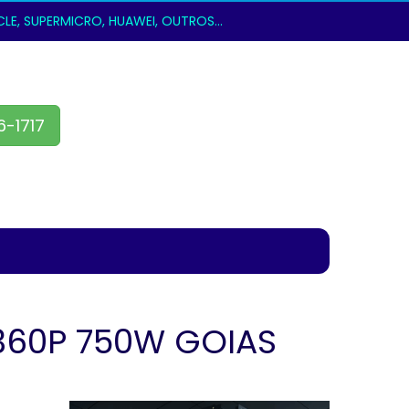
E, SUPERMICRO, HUAWEI, OUTROS...
6-1717
360P 750W GOIAS