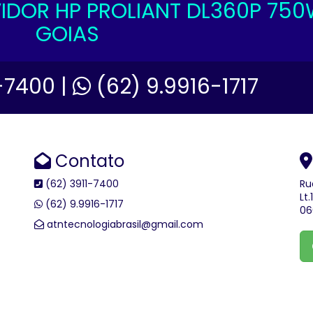
IDOR HP PROLIANT DL360P 75
GOIAS
-7400 |
(62) 9.9916-1717
Contato
(62) 3911-7400
Ru
Lt
(62) 9.9916-1717
06
atntecnologiabrasil@gmail.com