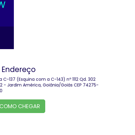
0W
Endereço
a C-137 (Esquina com a C-143) nº 1112 Qd. 302
.12 - Jardim América, Goiânia/Goiás CEP 74275-
0
COMO CHEGAR