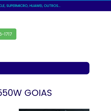
E, SUPERMICRO, HUAWEI, OUTROS...
6-1717
 550W GOIAS