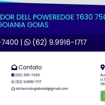
IDOR DELL POWEREDGE T630 7
GOIANIA GOIAS
-7400 |
(62) 9.9916-1717
Contato
(62) 3911-7400
Ru
Lt
(62) 9.9916-1717
06
atntecnologiabrasil@gmail.com