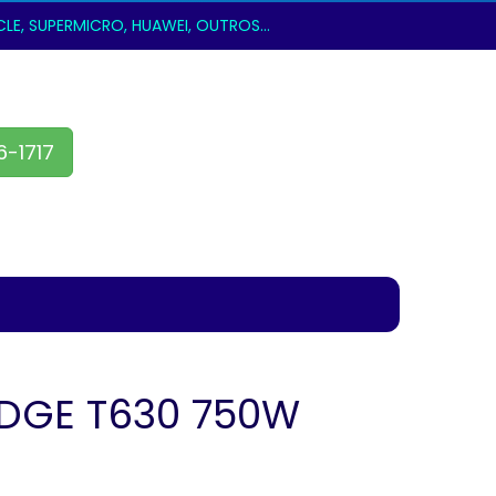
E, SUPERMICRO, HUAWEI, OUTROS...
6-1717
DGE T630 750W