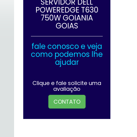
SERVIDOR DELL
POWEREDGE T630
750W GOIANIA
GOIAS
fale conosco e veja
como podemos lhe
ajudar
Clique e fale solicite uma
avaliação
CONTATO