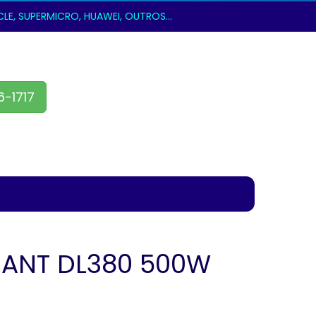
E, SUPERMICRO, HUAWEI, OUTROS...
6-1717
IANT DL380 500W