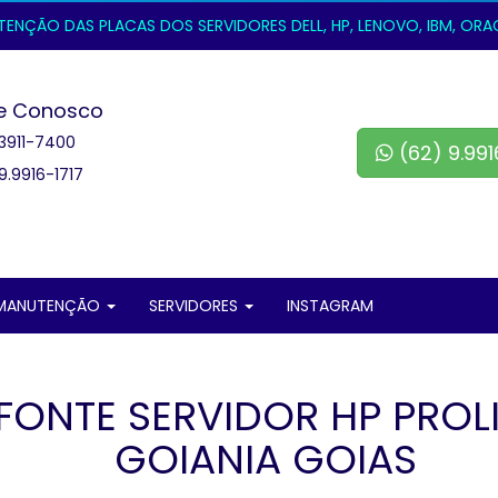
NÇÃO DAS PLACAS DOS SERVIDORES DELL, HP, LENOVO, IBM, ORACL
e Conosco
3911-7400
(62) 9.991
9.9916-1717
MANUTENÇÃO
SERVIDORES
INSTAGRAM
ONTE SERVIDOR HP PROL
GOIANIA GOIAS