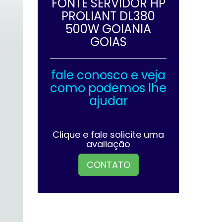
FONTE SERVIDOR HP
PROLIANT DL380
500W GOIANIA
GOIAS
fale conosco e veja
como podemos lhe
ajudar
Clique e fale solicite uma
avaliação
CONTATO