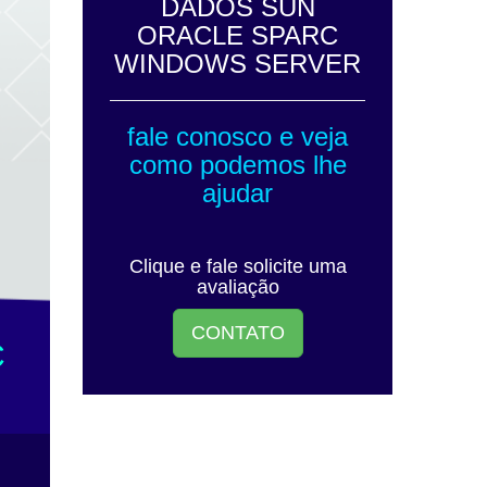
DADOS SUN
ORACLE SPARC
WINDOWS SERVER
fale conosco e veja
como podemos lhe
ajudar
Clique e fale solicite uma
avaliação
CONTATO
C