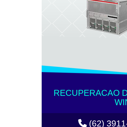
RECUPERACAO D
WI
(62) 3911