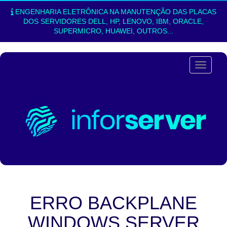
ENGENHARIA ELETRÔNICA NA MANUTENÇÃO DAS PLACAS
DOS SERVIDORES DELL, HP, LENOVO, IBM, ORACLE,
SUPERMICRO, HUAWEI, OUTROS...
Alterna
ERRO BACKPLANE
WINDOWS SERVER