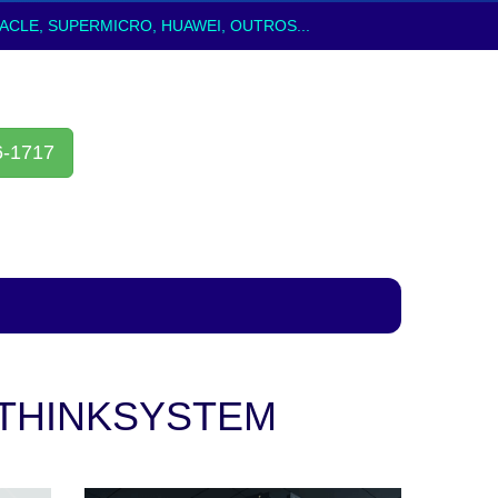
ACLE, SUPERMICRO, HUAWEI, OUTROS...
6-1717
THINKSYSTEM