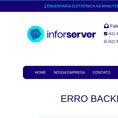
ENGENHARIA ELETRÔNICA NA MANUTENÇ
Fal
(62) 
(62) 
HOME
NOSSA EMPRESA
CONTATO
ERRO BACK